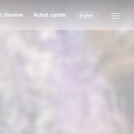
est Genève
Achat rapide
English