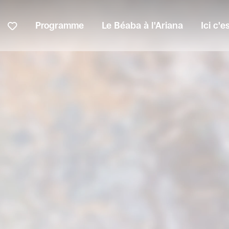
Programme
Le Béaba à l'Ariana
Ici c'