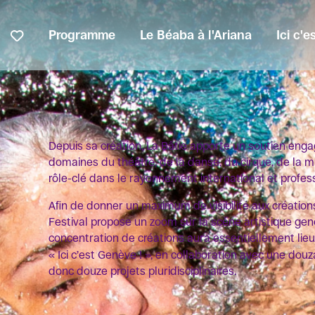
Programme
Le Béaba à l'Ariana
Ici c'
Depuis sa création, La Bâtie apporte un soutien engag
domaines du théâtre, de la danse, du cirque, de la m
rôle-clé dans le rayonnement international et profes
Afin de donner un maximum de visibilité aux création
Festival propose un zoom sur la scène artistique ge
concentration de créations aura essentiellement lieu
« Ici c’est Genève ! », en collaboration avec une douz
donc douze projets pluridisciplinaires.