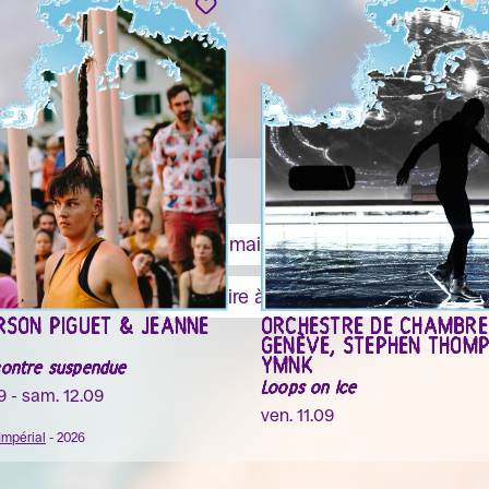
nève
S'inscrire à la newsletter
ARSON PIGUET & JEANNE
ORCHESTRE DE CHAMBRE
GENÈVE, STEPHEN THOM
YMNK
contre suspendue
Loops on Ice
09 - sam. 12.09
ven. 11.09
Impérial
- 2026