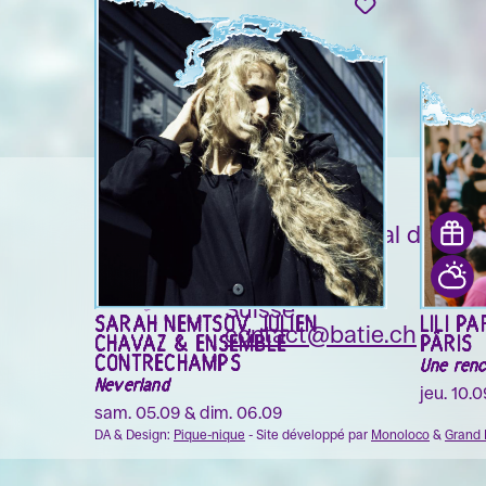
La Bâtie-Festival de Ge
CP 1525
1211 Genève 1
Suisse
SARAH NEMTSOV, JULIEN
LILI P
contact@batie.ch
CHAVAZ & ENSEMBLE
PÂRIS
CONTRECHAMPS
Une ren
Neverland
jeu. 10.
sam. 05.09 & dim. 06.09
DA & Design:
Pique-nique
- Site développé par
Monoloco
&
Grand 