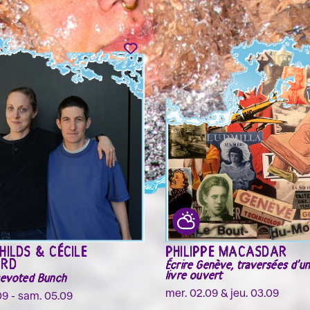
HILDS & CÉCILE
PHILIPPE MACASDAR
ARD
Écrire Genève, traversées d'une
livre ouvert
Devoted Bunch
mer. 02.09 & jeu. 03.09
09 - sam. 05.09