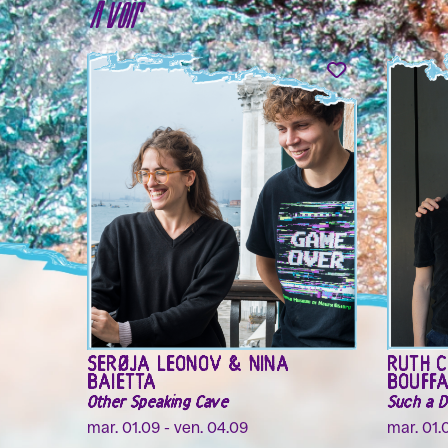
À voir
SERØJA LEONOV & NINA
RUTH C
BAIETTA
BOUFF
Other Speaking Cave
Such a 
mar. 01.09 - ven. 04.09
mar. 01.