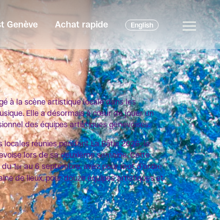
est Genève
Achat rapide
English
é à la scène artistique locale dans les
usique. Elle a désormais à cœur de jouer un
sionnel des équipes artistiques genevoises.
s locales réunies pendant La Bâtie 2026, le
nevoise lors de sa deuxième semaine. Cette
 du 1
au 6 septembre, avec pour mot d’ordre
er
aine de lieux, pour douze équipes artistiques et