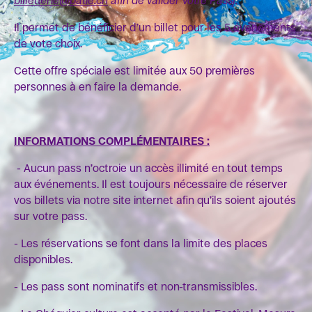
billetterie@batie.ch
afin de valider votre Pass).
Il permet de bénéficier d’un billet pour les 5 événements
de vote choix.
Cette offre spéciale est limitée aux 50 premières
personnes à en faire la demande.
INFORMATIONS COMPLÉMENTAIRES :
- Aucun pass n’octroie un accès illimité en tout temps
aux événements. Il est toujours nécessaire de réserver
vos billets via notre site internet afin qu’ils soient ajoutés
sur votre pass.
- Les réservations se font dans la limite des places
disponibles.
- Les pass sont nominatifs et non-transmissibles.