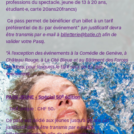
professions du spectacle, jeune de 13 à 20 ans,
étudiant·e, carte 20ans20francs)
Ce pass permet de bénéficier d’un billet à un tarif
préférentiel de 8.- par événement*
(un justificatif devra
être transmis par e-mail à
billetterie@batie.ch
afin de
valider votre Pass)
.
*
À
l’exception des événements à la Comédie de Genève, à
Château Rouge, à La Cité Bleue et au Bâtiment des Forces
Motrices, pour lesquels le tarif sera de 15.- par
événement.
e
PASS JEUNE – Spécial 50
édition
- Tarif unique : CHF 50.-
Ce pass est dédié aux jeunes jusqu’à 25 ans
(un
justificatif devra être transmis par e-mail à