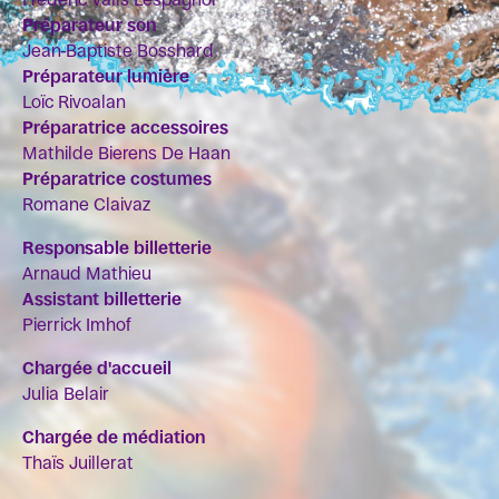
Préparateur son
Jean-Baptiste Bosshard
Préparateur lumière
Loïc Rivoalan
Préparatrice accessoires
Mathilde Bierens De Haan
Préparatrice costumes
Romane Claivaz
Responsable billetterie
Arnaud Mathieu
Assistant billetterie
Pierrick Imhof
Chargée d'accueil
Julia Belair
Chargée de médiation
Thaïs Juillerat