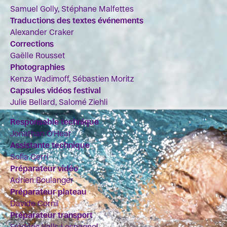
Samuel Golly, Stéphane Malfettes
Traductions des textes événements
Alexander Craker
Corrections
Gaëlle Rousset
Photographies
Kenza Wadimoff, Sébastien Moritz
Capsules vidéos festival
Julie Bellard, Salomé Ziehli
Responsable technique
Jonathan O'Hear
Assistante technique
Sofia Cerri
Préparateur vidéo
Adrien Boulanger
Préparateur plateau
Davide Cornil
Préparateur transport
Frédéric Valls Lespagnol