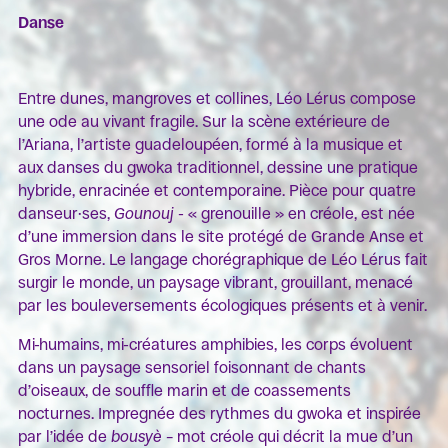
Danse
Entre dunes, mangroves et collines, Léo Lérus compose
une ode au vivant fragile. Sur la scène extérieure de
l’Ariana, l’artiste guadeloupéen, formé à la musique et
aux danses du gwoka traditionnel, dessine une pratique
hybride, enracinée et contemporaine. Pièce pour quatre
danseur·ses,
Gounouj
- « grenouille » en créole, est née
d’une immersion dans le site protégé de Grande Anse et
Gros Morne. Le langage chorégraphique de Léo Lérus fait
surgir le monde, un paysage vibrant, grouillant, menacé
par les bouleversements écologiques présents et à venir.
Mi-humains, mi-créatures amphibies, les corps évoluent
dans un paysage sensoriel foisonnant de chants
d’oiseaux, de souffle marin et de coassements
nocturnes. Impregnée des rythmes du gwoka et inspirée
par l’idée de
bousyè
– mot créole qui décrit la mue d’un