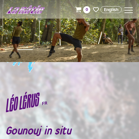
English
0
LÉO LÉRUS
FR
Gounouj in situ