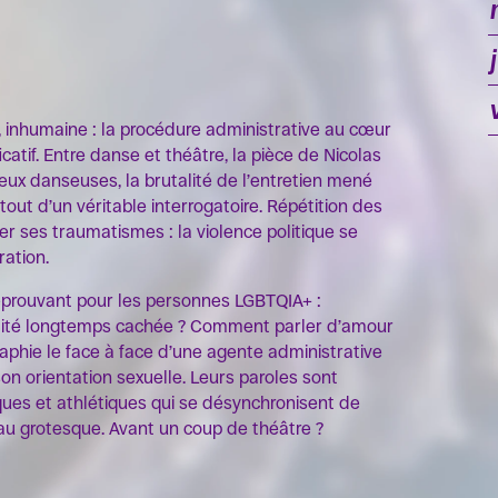
OK
OK
OK
, inhumaine : la procédure administrative au cœur
catif. Entre danse et théâtre, la pièce de Nicolas
deux danseuses, la brutalité de l’entretien mené
 tout d’un véritable interrogatoire. Répétition des
er ses traumatismes : la violence politique se
ration.
éprouvant pour les personnes LGBTQIA+ :
ntité longtemps cachée ? Comment parler d’amour
raphie le face à face d’une agente administrative
on orientation sexuelle. Leurs paroles sont
ues et athlétiques qui se désynchronisent de
 au grotesque. Avant un coup de théâtre ?