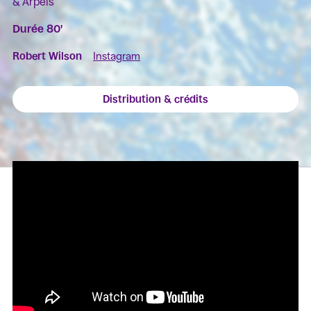
& Arpels
Durée 80'
Robert Wilson
Instagram
Distribution & crédits