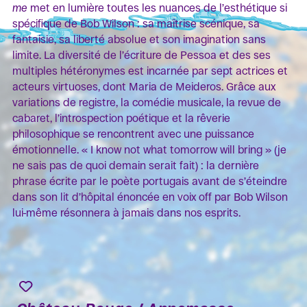
me
met en lumière toutes les nuances de l’esthétique si
spécifique de Bob Wilson : sa maîtrise scénique, sa
fantaisie, sa liberté absolue et son imagination sans
limite. La diversité de l’écriture de Pessoa et des ses
multiples hétéronymes est incarnée par sept actrices et
acteurs virtuoses, dont Maria de Meideros. Grâce aux
variations de registre, la comédie musicale, la revue de
cabaret, l’introspection poétique et la rêverie
philosophique se rencontrent avec une puissance
émotionnelle. « I know not what tomorrow will bring » (je
ne sais pas de quoi demain serait fait) : la dernière
phrase écrite par le poète portugais avant de s’éteindre
dans son lit d’hôpital énoncée en voix off par Bob Wilson
lui-même résonnera à jamais dans nos esprits.