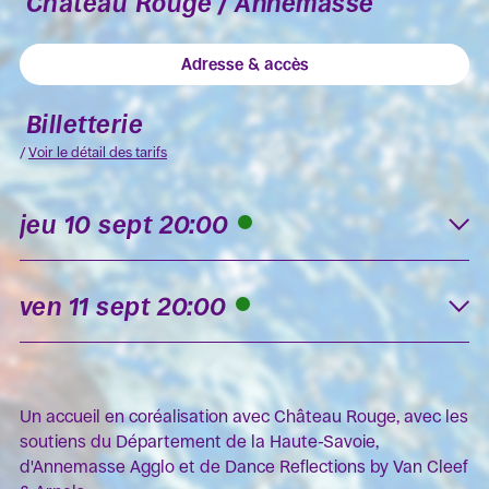
Château Rouge / Annemasse
Adresse & accès
Billetterie
/
Voir le détail des tarifs
jeu 10 sept 20:00
K
ven 11 sept 20:00
K
Un accueil en coréalisation avec Château Rouge, avec les
soutiens du Département de la Haute-Savoie,
d'Annemasse Agglo et de Dance Reflections by Van Cleef