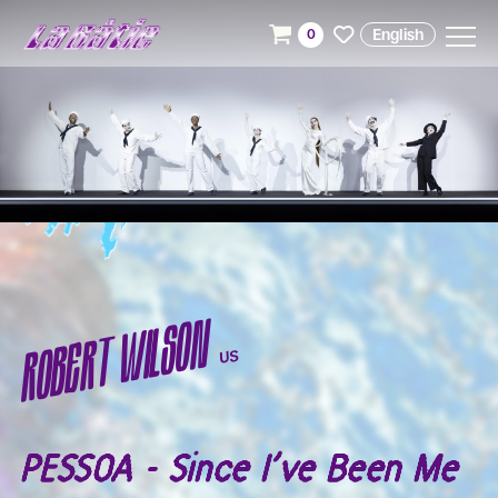
English
0
ROBERT WILSON
US
PESSOA - Since I’ve Been Me