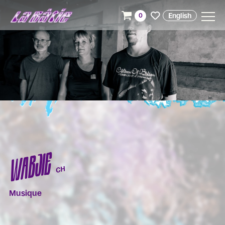
English
0
WABJIE
CH
Musique