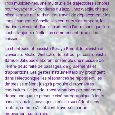
Trois musicien·nes, une multitude de trajectoires sonores
pour voyager aux frontières du jazz. Chez Wabjie, chaque
pièce semble naître d’un lent travail de déplacement : les
sons changent d’échelle, les contours s’estompent, les
matières circulent d’un instrument à l’autre sans que l’on
sache toujours où elles ne commencent ni où elles
finissent.
La chanteuse et bassiste Soraya Berent, le pianiste et
claviériste Michel Wintsch et le batteur-percussionniste
Samuel Jakubec élaborent ensemble une musique de
l’entre-deux, faite de passages, de glissements et
d’apparitions. Les gestes instrumentaux s’y prolongent
dans l’électronique, les résonances se répondent, les
timbres se mêlent jusqu’à produire d’étonnantes
continuités. Ce jeu de transformations permanentes
donne une qualité presque cinématographique à leurs
concerts, où les paysages créés se succèdent sans
rupture, comme s’ils étaient traversés par un
mouvement souterrain.